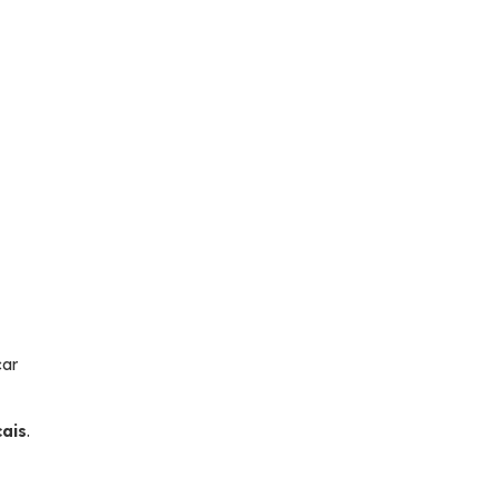
car
ais
.