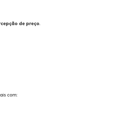
rcepção de preço
.
nais com: