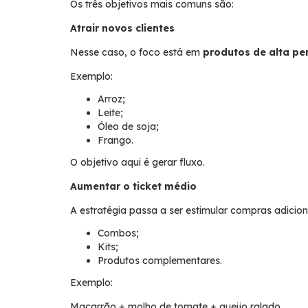
Os três objetivos mais comuns são:
Atrair novos clientes
Nesse caso, o foco está em
produtos de alta pe
Exemplo:
Arroz;
Leite;
Óleo de soja;
Frango.
O objetivo aqui é gerar fluxo.
Aumentar o ticket médio
A estratégia passa a ser estimular compras adicio
Combos;
Kits;
Produtos complementares.
Exemplo:
Macarrão + molho de tomate + queijo ralado.