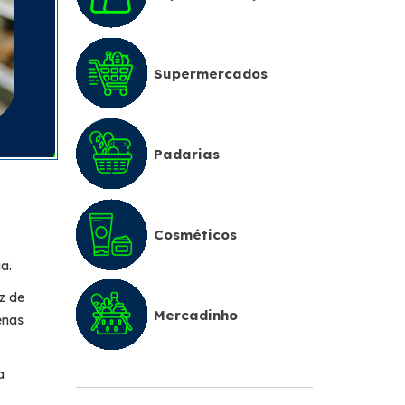
Supermercados
Padarias
Cosméticos
a.
z de
Mercadinho
enas
a