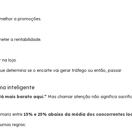
melhor a promoções.
ter a rentabilidade.
 na loja.
ue determina se o encarte vai gerar tráfego ou então, passar
ma inteligente
tá mais barato aqui.”
Mas chamar atenção não significa sacrifi
amariz entre
15% e 25% abaixo da média dos concorrentes loc
gumas regras: